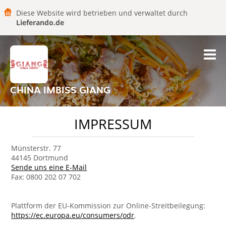
Diese Website wird betrieben und verwaltet durch
Lieferando.de
CHINA IMBISS GIANG
IMPRESSUM
Münsterstr. 77
44145 Dortmund
Sende uns eine E-Mail
Fax: 0800 202 07 702
Plattform der EU-Kommission zur Online-Streitbeilegung:
https://ec.europa.eu/consumers/odr
.